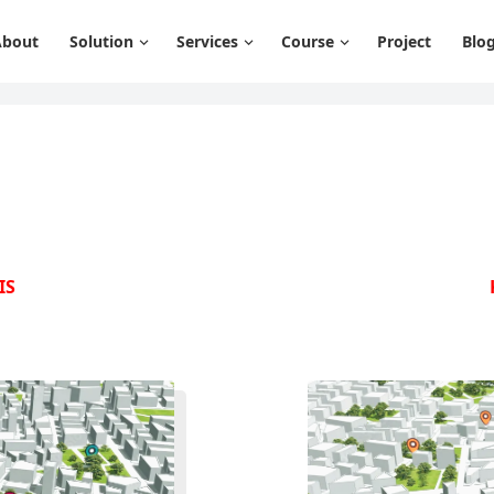
About
Solution
Services
Course
Project
Blo
IS