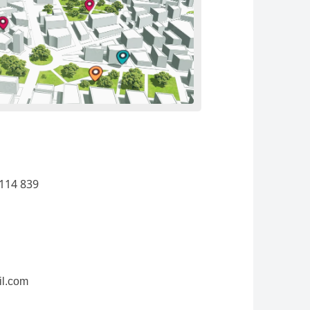
114 839
il.com