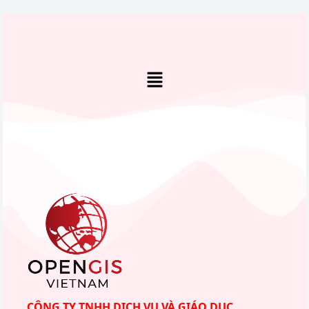
CÔNG TY TNHH DỊCH VỤ VÀ GIÁO DỤC