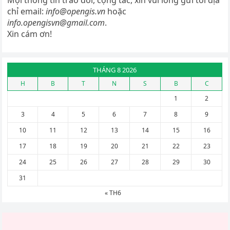
chỉ email:
info@opengis.vn
hoặc
info.opengisvn@gmail.com
.
Xin cám ơn!
THÁNG 8 2026
H
B
T
N
S
B
C
1
2
3
4
5
6
7
8
9
10
11
12
13
14
15
16
17
18
19
20
21
22
23
24
25
26
27
28
29
30
31
« TH6