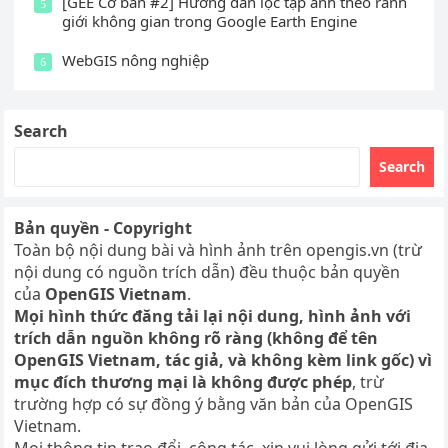
[GEE Cơ bản #2] Hướng dẫn lọc tập ảnh theo ranh
5
giới không gian trong Google Earth Engine
WebGIS nông nghiệp
6
Search
Search
Bản quyền - Copyright
Toàn bộ nội dung bài và hình ảnh trên opengis.vn (trừ
nội dung có nguồn trích dẫn) đều thuộc bản quyền
của
OpenGIS Vietnam
.
Mọi hình thức đăng tải lại nội dung, hình ảnh với
trích dẫn nguồn không rõ ràng (không để tên
OpenGIS Vietnam, tác giả, và không kèm link gốc) vì
mục đích thương mại là không được phép
, trừ
trường hợp có sự đồng ý bằng văn bản của OpenGIS
Vietnam.
Mọi thông tin trao đổi, cộng tác, xin vui lòng gửi tới địa