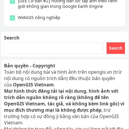
[GEE Cơ bản #2] Hướng dẫn lọc tập ảnh theo ranh
5
giới không gian trong Google Earth Engine
WebGIS nông nghiệp
6
Search
Search
Bản quyền - Copyright
Toàn bộ nội dung bài và hình ảnh trên opengis.vn (trừ
nội dung có nguồn trích dẫn) đều thuộc bản quyền
của
OpenGIS Vietnam
.
Mọi hình thức đăng tải lại nội dung, hình ảnh với
trích dẫn nguồn không rõ ràng (không để tên
OpenGIS Vietnam, tác giả, và không kèm link gốc) vì
mục đích thương mại là không được phép
, trừ
trường hợp có sự đồng ý bằng văn bản của OpenGIS
Vietnam.
Mọi thông tin trao đổi, cộng tác, xin vui lòng gửi tới địa