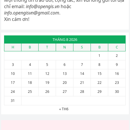
chỉ email:
info@opengis.vn
hoặc
info.opengisvn@gmail.com
.
Xin cám ơn!
THÁNG 8 2026
H
B
T
N
S
B
C
1
2
3
4
5
6
7
8
9
10
11
12
13
14
15
16
17
18
19
20
21
22
23
24
25
26
27
28
29
30
31
« TH6