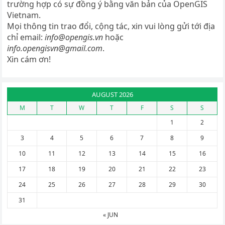
trường hợp có sự đồng ý bằng văn bản của OpenGIS
Vietnam.
Mọi thông tin trao đổi, cộng tác, xin vui lòng gửi tới địa
chỉ email:
info@opengis.vn
hoặc
info.opengisvn@gmail.com
.
Xin cám ơn!
AUGUST 2026
M
T
W
T
F
S
S
1
2
3
4
5
6
7
8
9
10
11
12
13
14
15
16
17
18
19
20
21
22
23
24
25
26
27
28
29
30
31
« JUN