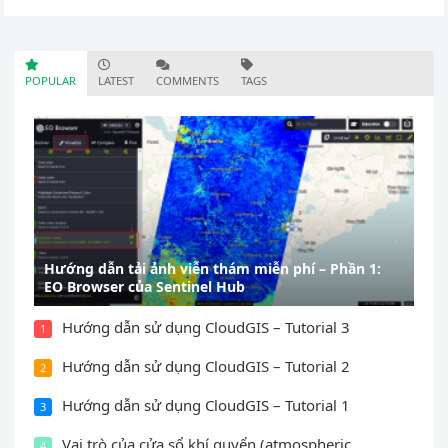
Trong phần 2 của Chuyên…
POPULAR
LATEST
COMMENTS
TAGS
Hướng dẫn tải ảnh viễn thám miễn phí – Phần 1:
EO Browser của Sentinel Hub
Hướng dẫn sử dụng CloudGIS – Tutorial 3
1
Hướng dẫn sử dụng CloudGIS – Tutorial 2
2
Hướng dẫn sử dụng CloudGIS – Tutorial 1
3
Vai trò của cửa sổ khí quyển (atmospheric
4