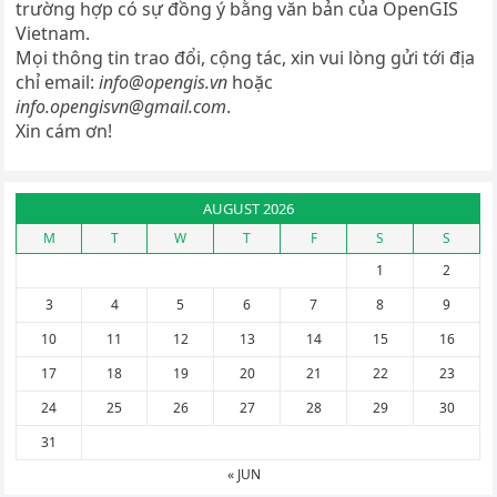
trường hợp có sự đồng ý bằng văn bản của OpenGIS
Vietnam.
Mọi thông tin trao đổi, cộng tác, xin vui lòng gửi tới địa
chỉ email:
info@opengis.vn
hoặc
info.opengisvn@gmail.com
.
Xin cám ơn!
AUGUST 2026
M
T
W
T
F
S
S
1
2
3
4
5
6
7
8
9
10
11
12
13
14
15
16
17
18
19
20
21
22
23
24
25
26
27
28
29
30
31
« JUN