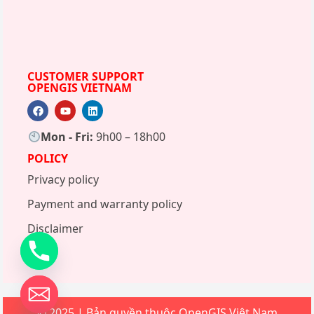
CUSTOMER SUPPORT
OPENGIS VIETNAM
Mon - Fri:
9h00 – 18h00
POLICY
Privacy policy
Payment and warranty policy
Disclaimer
de chaty
© 2025 | Bản quyền thuộc OpenGIS Việt Nam