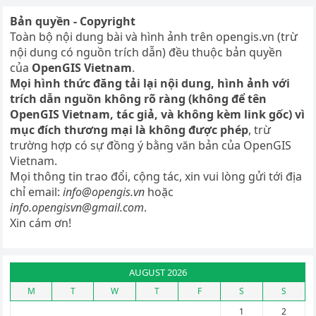
Bản quyền - Copyright
Toàn bộ nội dung bài và hình ảnh trên opengis.vn (trừ
nội dung có nguồn trích dẫn) đều thuộc bản quyền
của
OpenGIS Vietnam
.
Mọi hình thức đăng tải lại nội dung, hình ảnh với
trích dẫn nguồn không rõ ràng (không để tên
OpenGIS Vietnam, tác giả, và không kèm link gốc) vì
mục đích thương mại là không được phép
, trừ
trường hợp có sự đồng ý bằng văn bản của OpenGIS
Vietnam.
Mọi thông tin trao đổi, cộng tác, xin vui lòng gửi tới địa
chỉ email:
info@opengis.vn
hoặc
info.opengisvn@gmail.com
.
Xin cám ơn!
AUGUST 2026
M
T
W
T
F
S
S
1
2