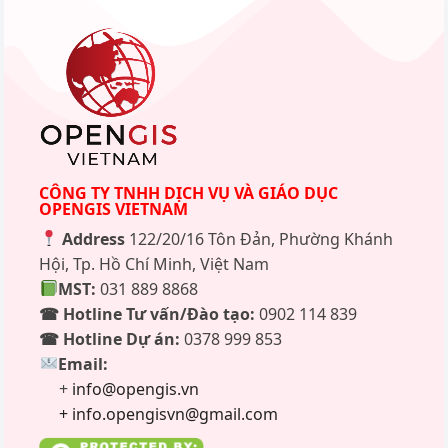
CÔNG TY TNHH DỊCH VỤ VÀ GIÁO DỤC
OPENGIS VIETNAM
Address
122/20/16 Tôn Đản, Phường Khánh
Hội, Tp. Hồ Chí Minh, Việt Nam
MST:
031 889 8868
☎ Hotline Tư vấn/Đào tạo:
0902 114 839
☎ Hotline Dự án:
0378 999 853
Email:
+
info@opengis.vn
+ info.opengisvn@gmail.com