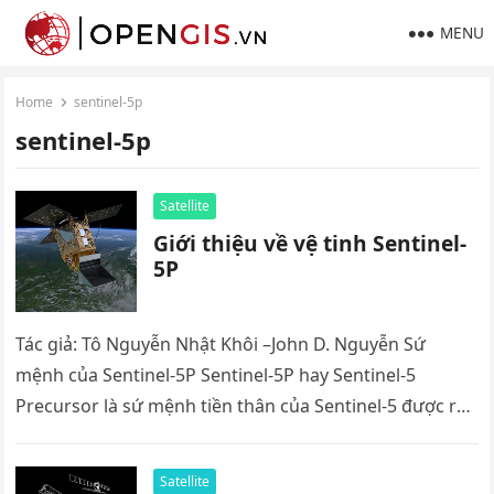
MENU
Home
sentinel-5p
sentinel-5p
Satellite
Giới thiệu về vệ tinh Sentinel-
5P
Tác giả: Tô Nguyễn Nhật Khôi –John D. Nguyễn Sứ
mệnh của Sentinel-5P Sentinel-5P hay Sentinel-5
Precursor là sứ mệnh tiền thân của Sentinel-5 được ra
đời nhằm…
Satellite