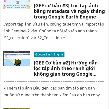
[GEE cơ bản #3] Lọc tập ảnh
bằng metadata và ngày tháng
trong Google Earth Engine
Import tập ảnh Đầu tiên, chúng ta sẽ tìm và import tập
ảnh Sentinel-2 vào. Chúng ta đổi tên tập ảnh thành
‘S2_collection’. var S2_Collection =
ee.ImageCollection(“COPERNICUS/S2_HARMONIZED”),
…
Google Earth Engine
[GEE Cơ bản #2] Hướng dẫn
lọc tập ảnh theo ranh giới
không gian trong Google
Earth Engine
==============================================
= Thêm tập ảnh Đầu tiên, các bạn tìm tập ảnh bạn
muốn sử dụng trên thanh tìm kiếm Sau đó bạn copy
dòng code của tập…