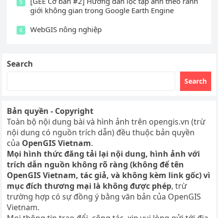
[GEE Cơ bản #2] Hướng dẫn lọc tập ảnh theo ranh
5
giới không gian trong Google Earth Engine
WebGIS nông nghiệp
6
Search
Search
Bản quyền - Copyright
Toàn bộ nội dung bài và hình ảnh trên opengis.vn (trừ
nội dung có nguồn trích dẫn) đều thuộc bản quyền
của
OpenGIS Vietnam
.
Mọi hình thức đăng tải lại nội dung, hình ảnh với
trích dẫn nguồn không rõ ràng (không để tên
OpenGIS Vietnam, tác giả, và không kèm link gốc) vì
mục đích thương mại là không được phép
, trừ
trường hợp có sự đồng ý bằng văn bản của OpenGIS
Vietnam.
Mọi thông tin trao đổi, cộng tác, xin vui lòng gửi tới địa