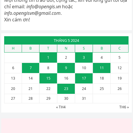
chỉ email:
info@opengis.vn
hoặc
info.opengisvn@gmail.com
.
Xin cám ơn!
THÁNG 5 2024
H
B
T
N
S
B
C
1
2
3
4
5
6
7
8
9
10
11
12
13
14
15
16
17
18
19
20
21
22
23
24
25
26
27
28
29
30
31
« TH4
TH6 »