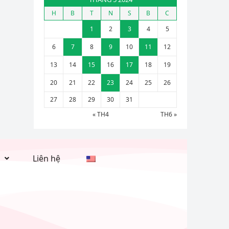
H
B
T
N
S
B
C
1
2
3
4
5
6
7
8
9
10
11
12
13
14
15
16
17
18
19
20
21
22
23
24
25
26
27
28
29
30
31
« TH4
TH6 »
Liên hệ