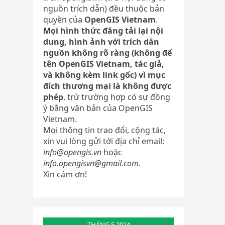
nguồn trích dẫn) đều thuộc bản
quyền của
OpenGIS Vietnam
.
Mọi hình thức đăng tải lại nội
dung, hình ảnh với trích dẫn
nguồn không rõ ràng (không để
tên OpenGIS Vietnam, tác giả,
và không kèm link gốc) vì mục
đích thương mại là không được
phép
, trừ trường hợp có sự đồng
ý bằng văn bản của OpenGIS
Vietnam.
Mọi thông tin trao đổi, cộng tác,
xin vui lòng gửi tới địa chỉ email:
info@opengis.vn
hoặc
info.opengisvn@gmail.com
.
Xin cám ơn!
THÁNG 5 2024