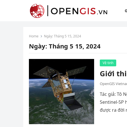
G
Home
Ngày:
Tháng 5 15, 2024
Ngày:
Tháng 5 15, 2024
Vệ tinh
Giới th
OpenGIS Vietn
Tác giả: Tô 
Sentinel-5P 
được ra đời