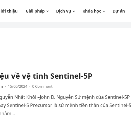
iới thiệu
Giải pháp
Dịch vụ
Khóa học
Dự án
iệu về vệ tinh Sentinel-5P
am
·
15/05/2024
·
0 Comment
Nguyễn Nhật Khôi –John D. Nguyễn Sứ mệnh của Sentinel-5P
hay Sentinel-5 Precursor là sứ mệnh tiền thân của Sentinel-
 nhằm…