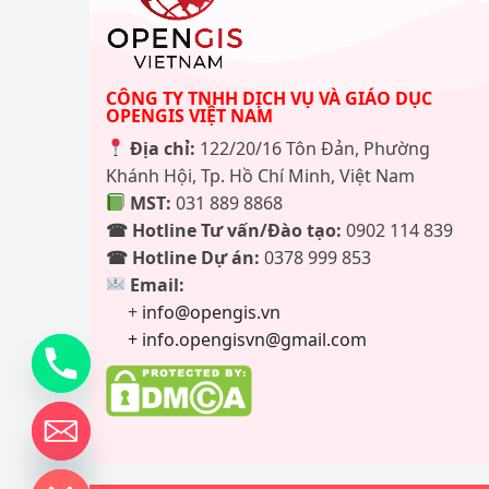
CÔNG TY TNHH DỊCH VỤ VÀ GIÁO DỤC
OPENGIS VIỆT NAM
Địa chỉ:
122/20/16 Tôn Đản, Phường
Khánh Hội, Tp. Hồ Chí Minh, Việt Nam
MST:
031 889 8868
☎ Hotline Tư vấn/Đào tạo:
0902 114 839
☎ Hotline Dự án:
0378 999 853
Email:
+
info@opengis.vn
+ info.opengisvn@gmail.com
de chaty