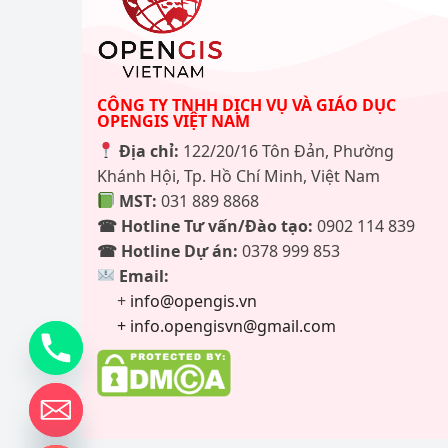
CÔNG TY TNHH DỊCH VỤ VÀ GIÁO DỤC
OPENGIS VIỆT NAM
Địa chỉ:
122/20/16 Tôn Đản, Phường
Khánh Hội, Tp. Hồ Chí Minh, Việt Nam
MST:
031 889 8868
☎ Hotline Tư vấn/Đào tạo:
0902 114 839
☎ Hotline Dự án:
0378 999 853
Email:
+
info@opengis.vn
+ info.opengisvn@gmail.com
de chaty