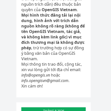
nguồn trích dẫn) đều thuộc bản
quyền của
OpenGIS Vietnam
.
Mọi hình thức đăng tải lại nội
dung, hình ảnh với trích dẫn
nguồn không rõ ràng (không để
tên OpenGIS Vietnam, tác giả,
và không kèm link gốc) vì mục
đích thương mại là không được
phép
, trừ trường hợp có sự đồng
ý bằng văn bản của OpenGIS
Vietnam.
Mọi thông tin trao đổi, cộng tác,
xin vui lòng gửi tới địa chỉ email:
info@opengis.vn
hoặc
info.opengisvn@gmail.com
.
Xin cám ơn!
THÁNG 8 2026