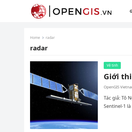
G
Home
radar
radar
Vệ tinh
Giới th
OpenGIS Vietn
Tác giả: Tô 
Sentinel-1 