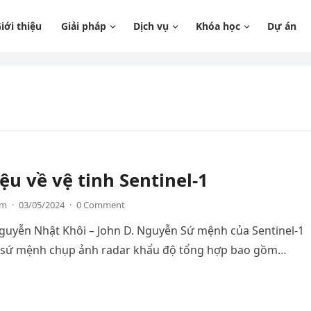
iới thiệu
Giải pháp
Dịch vụ
Khóa học
Dự án
iệu về vệ tinh Sentinel-1
am
·
03/05/2024
·
0 Comment
Nguyễn Nhật Khôi – John D. Nguyễn Sứ mệnh của Sentinel-1
là sứ mệnh chụp ảnh radar khẩu độ tổng hợp bao gồm…