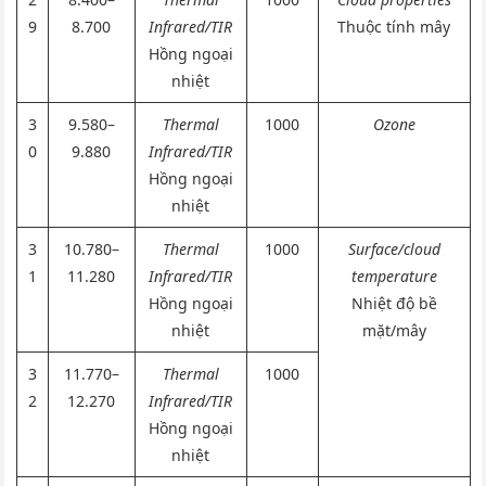
2
8.400–
Thermal
1000
Cloud properties
9
8.700
Infrared/TIR
Thuộc tính mây
Hồng ngoại
nhiệt
3
9.580–
Thermal
1000
Ozone
0
9.880
Infrared/TIR
Hồng ngoại
nhiệt
3
10.780–
Thermal
1000
Surface/cloud
1
11.280
Infrared/TIR
temperature
Hồng ngoại
Nhiệt độ bề
nhiệt
mặt/mây
3
11.770–
Thermal
1000
2
12.270
Infrared/TIR
Hồng ngoại
nhiệt