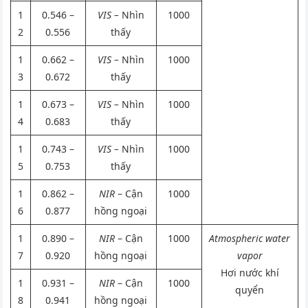
1
0.546 –
VIS –
Nhìn
1000
2
0.556
thấy
1
0.662 –
VIS –
Nhìn
1000
3
0.672
thấy
1
0.673 –
VIS –
Nhìn
1000
4
0.683
thấy
1
0.743 –
VIS –
Nhìn
1000
5
0.753
thấy
1
0.862 –
NIR
– Cận
1000
6
0.877
hồng ngoại
1
0.890 –
NIR
– Cận
1000
Atmospheric water
7
0.920
hồng ngoại
vapor
Hơi nước khí
1
0.931 –
NIR
– Cận
1000
quyển
8
0.941
hồng ngoại