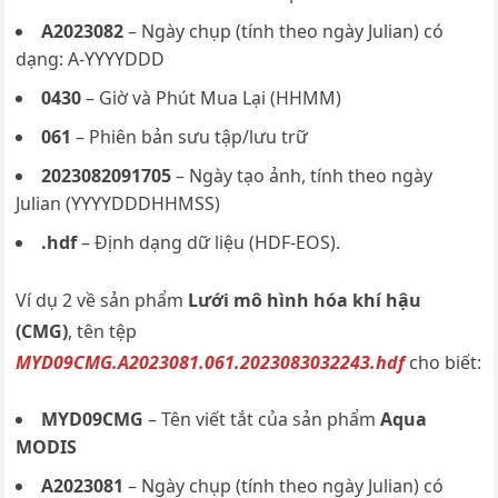
A2023082
– Ngày chụp (tính theo ngày Julian) có
dạng: A-YYYYDDD
0430
– Giờ và Phút Mua Lại (HHMM)
061
– Phiên bản sưu tập/lưu trữ
2023082091705
– Ngày tạo ảnh, tính theo ngày
Julian (YYYYDDDHHMSS)
.hdf
– Định dạng dữ liệu (HDF-EOS).
Ví dụ 2 về sản phẩm
Lưới mô hình hóa khí hậu
(CMG)
, tên tệp
MYD09CMG.A2023081.061.2023083032243.hdf
cho biết:
MYD09CMG
– Tên viết tắt của sản phẩm
Aqua
MODIS
A2023081
– Ngày chụp (tính theo ngày Julian) có