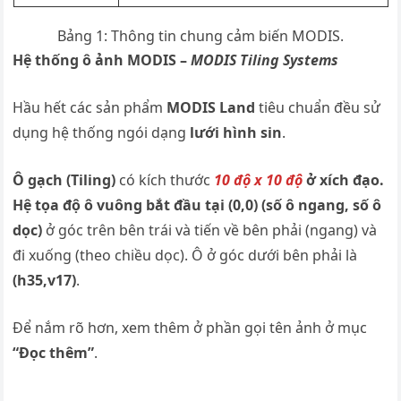
Bảng 1: Thông tin chung cảm biến MODIS.
Hệ thống ô ảnh MODIS –
MODIS Tiling Systems
Hầu hết các sản phẩm
MODIS Land
tiêu chuẩn đều sử
dụng hệ thống ngói dạng
lưới hình sin
.
Ô gạch (Tiling)
có kích thước
10 độ x 10 độ
ở xích đạo.
Hệ tọa độ ô vuông bắt đầu tại (0,0) (số ô ngang, số ô
dọc)
ở góc trên bên trái và tiến về bên phải (ngang) và
đi xuống (theo chiều dọc). Ô ở góc dưới bên phải là
(h35,v17)
.
Để nắm rõ hơn, xem thêm ở phần gọi tên ảnh ở mục
“Đọc thêm”
.