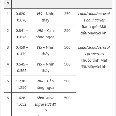
h
1
0.620 –
VIS –
Nhìn
250
Land/cloud/aerosol
0.670
thấy
s boundaries
Ranh giới Mặt
2
0.841 –
NIR
– Cận
250
đất/Mây/Sol khí
0.876
hồng ngoại
3
0.459 –
VIS –
Nhìn
500
Land/cloud/aerosol
0.479
thấy
s properties
Thuộc tính Mặt
4
0.545 –
VIS –
Nhìn
500
đất/Mây/Sol khí
0.565
thấy
5
1.230 –
NIR
– Cận
500
1.250
hồng ngoại
6
1.628 –
Shortwave
500
1.652
Infrared/SWI
R