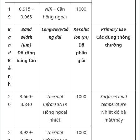
1
0.915 –
NIR
– Cận
1000
9
0.965
hồng ngoại
B
Band
Longwave/Só
Resolut
Primary use
a
width
ng dài
ion (m)
Các dùng thông
n
(μm)
Độ
thường
d
Độ rộng
phân
K
băng tần
giải
ê
n
h
2
3.660–
Thermal
1000
Surface/cloud
0
3.840
Infrared/TIR
temperature
Hồng ngoại
Nhiệt độ bề
nhiệt
mặt/mây
2
3.929–
Thermal
1000