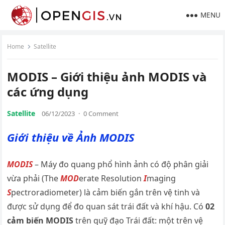
MENU
Home
Satellite
MODIS – Giới thiệu ảnh MODIS và
các ứng dụng
Satellite
06/12/2023
·
0 Comment
Giới thiệu về Ảnh MODIS
MODIS
– Máy đo quang phổ hình ảnh có độ phân giải
vừa phải (The
MOD
erate Resolution
I
maging
S
pectroradiometer) là cảm biến gắn trên vệ tinh và
được sử dụng để đo quan sát trái đất và khí hậu. Có
02
cảm biến MODIS
trên quỹ đạo Trái đất: một trên vệ