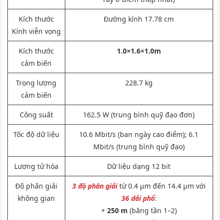
Kích thước
Đường kính 17.78 cm
Kính viễn vọng
Kích thước
1.0×1.6×1.0m
cảm biến
Trọng lượng
228.7 kg
cảm biến
Công suất
162.5 W (trung bình quỹ đạo đơn)
Tốc độ dữ liệu
10.6 Mbit/s (ban ngày cao điểm); 6.1
Mbit/s (trung bình quỹ đạo)
Lượng tử hóa
Dữ liệu dạng 12 bit
Độ phân giải
3 độ phân giải
từ 0.4 μm đến 14.4 μm với
không gian
36 dải phổ
:
+
250 m
(băng tần 1–2)