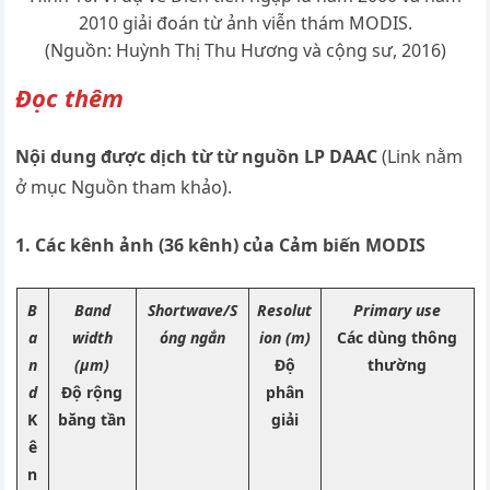
2010 giải đoán từ ảnh viễn thám MODIS.
(Nguồn: Huỳnh Thị Thu Hương và cộng sư, 2016)
Đọc thêm
Nội dung được dịch từ từ nguồn LP DAAC
(Link nằm
ở mục Nguồn tham khảo).
1. Các kênh ảnh (36 kênh) của Cảm biến MODIS
B
Band
Shortwave/S
Resolut
Primary use
a
width
óng ngắn
ion (m)
Các dùng thông
n
(μm)
Độ
thường
d
Độ rộng
phân
K
băng tần
giải
ê
n