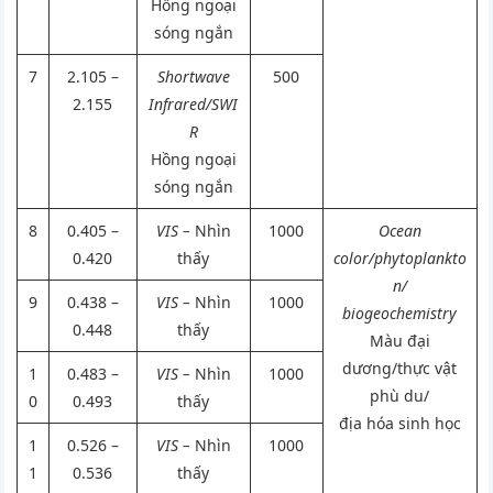
Hồng ngoại
sóng ngắn
7
2.105 –
Shortwave
500
2.155
Infrared/SWI
R
Hồng ngoại
sóng ngắn
8
0.405 –
VIS –
Nhìn
1000
Ocean
0.420
thấy
color/phytoplankto
n/
9
0.438 –
VIS –
Nhìn
1000
biogeochemistry
0.448
thấy
Màu đại
dương/thực vật
1
0.483 –
VIS –
Nhìn
1000
phù du/
0
0.493
thấy
địa hóa sinh học
1
0.526 –
VIS –
Nhìn
1000
1
0.536
thấy