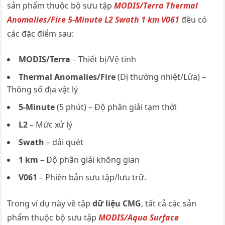
sản phẩm thuộc bộ sưu tập
MODIS/Terra Thermal
Anomalies/Fire 5-Minute L2 Swath 1 km V061
đều có
các đặc điểm sau:
MODIS/Terra
– Thiết bị/Vệ tinh
Thermal Anomalies/Fire
(Dị thường nhiệt/Lửa) –
Thông số địa vật lý
5-Minute
(5 phút) – Độ phân giải tạm thời
L2
– Mức xử lý
Swath
– dải quét
1 km
– Độ phân giải không gian
V061
– Phiên bản sưu tập/lưu trữ.
Trong ví dụ này về tập
dữ liệu CMG
, tất cả các sản
phẩm thuộc bộ sưu tập
MODIS/Aqua Surface