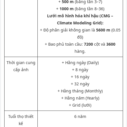
+
500 m
(băng tần 3–7)
+
1000 m
(băng tần 8–36)
Lưới mô hình hóa khí hậu (CMG –
Climate Modeling Grid):
+ Độ phân giải không gian là
5600 m
(0.05
độ)
+ Bao phủ toàn cầu:
7200
cột và
3600
hàng.
Thời gian cung
+ Hằng ngày (Daily)
cấp ảnh
+ 8 ngày
+ 16 ngày
+ 32 ngày
+ Hằng tháng (Monthly)
+ Hằng năm (Yearly)
+ Grid (lưới)
Tuổi thọ thiết
6 năm
kế