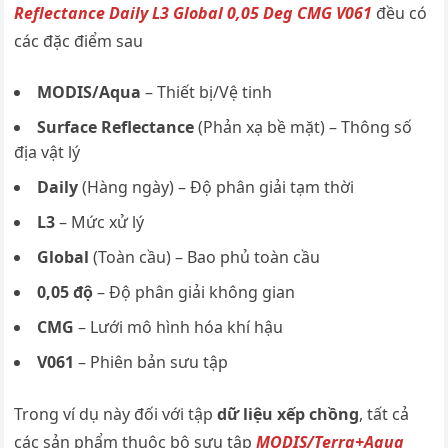
Reflectance Daily L3 Global 0,05 Deg CMG V061
đều có
các đặc điểm sau
MODIS/Aqua
– Thiết bị/Vệ tinh
Surface Reflectance
(Phản xạ bề mặt) – Thông số
địa vật lý
Daily
(Hàng ngày) – Độ phân giải tạm thời
L3
– Mức xử lý
Global
(Toàn cầu) – Bao phủ toàn cầu
0,05 độ
– Độ phân giải không gian
CMG
– Lưới mô hình hóa khí hậu
V061
– Phiên bản sưu tập
Trong ví dụ này đối với tập
dữ liệu xếp chồng
, tất cả
các sản phẩm thuộc bộ sưu tập
MODIS/Terra+Aqua