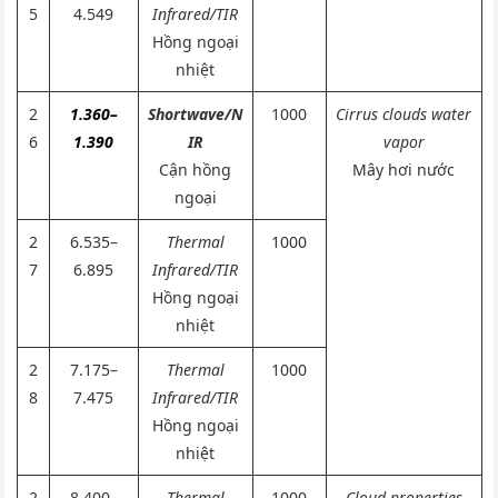
5
4.549
Infrared/TIR
Hồng ngoại
nhiệt
2
1.360–
Shortwave/N
1000
Cirrus clouds water
6
1.390
IR
vapor
Cận hồng
Mây hơi nước
ngoại
2
6.535–
Thermal
1000
7
6.895
Infrared/TIR
Hồng ngoại
nhiệt
2
7.175–
Thermal
1000
8
7.475
Infrared/TIR
Hồng ngoại
nhiệt