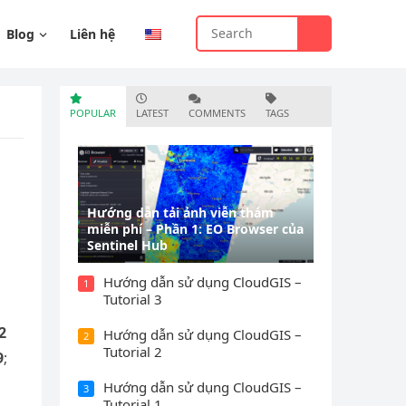
Blog
Liên hệ
POPULAR
LATEST
COMMENTS
TAGS
Hướng dẫn tải ảnh viễn thám
miễn phí – Phần 1: EO Browser của
Sentinel Hub
Hướng dẫn sử dụng CloudGIS –
1
Tutorial 3
2
Hướng dẫn sử dụng CloudGIS –
2
Tutorial 2
9
;
Hướng dẫn sử dụng CloudGIS –
3
Tutorial 1