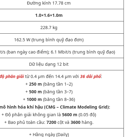
Đường kính 17.78 cm
1.0×1.6×1.0m
228.7 kg
162.5 W (trung bình quỹ đạo đơn)
t/s (ban ngày cao điểm); 6.1 Mbit/s (trung bình quỹ đạo)
Dữ liệu dạng 12 bit
độ phân giải
từ 0.4 μm đến 14.4 μm với
36 dải phổ
:
+
250 m
(băng tần 1–2)
+
500 m
(băng tần 3–7)
+
1000 m
(băng tần 8–36)
mô hình hóa khí hậu (CMG – Climate Modeling Grid):
+ Độ phân giải không gian là
5600 m
(0.05 độ)
+ Bao phủ toàn cầu:
7200
cột và
3600
hàng.
+ Hằng ngày (Daily)