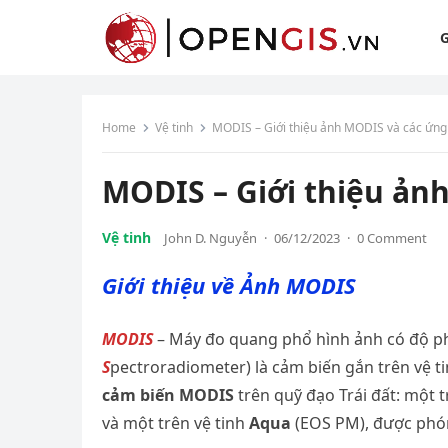
G
Home
Vệ tinh
MODIS – Giới thiệu ảnh MODIS và các ứng
MODIS – Giới thiệu ản
Vệ tinh
John D. Nguyễn
·
06/12/2023
·
0 Comment
Giới thiệu về Ảnh MODIS
MODIS
– Máy đo quang phổ hình ảnh có độ ph
S
pectroradiometer) là cảm biến gắn trên vệ ti
cảm biến MODIS
trên quỹ đạo Trái đất: một t
và một trên vệ tinh
Aqua
(EOS PM), được ph