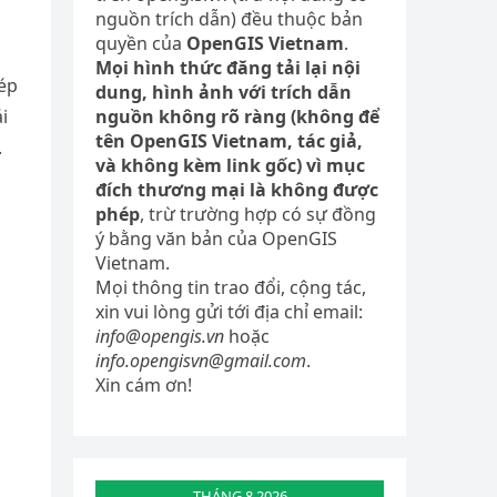
nguồn trích dẫn) đều thuộc bản
quyền của
OpenGIS Vietnam
.
Mọi hình thức đăng tải lại nội
hép
dung, hình ảnh với trích dẫn
i
nguồn không rõ ràng (không để
tên OpenGIS Vietnam, tác giả,
.
và không kèm link gốc) vì mục
đích thương mại là không được
phép
, trừ trường hợp có sự đồng
ý bằng văn bản của OpenGIS
Vietnam.
Mọi thông tin trao đổi, cộng tác,
xin vui lòng gửi tới địa chỉ email:
info@opengis.vn
hoặc
info.opengisvn@gmail.com
.
Xin cám ơn!
THÁNG 8 2026