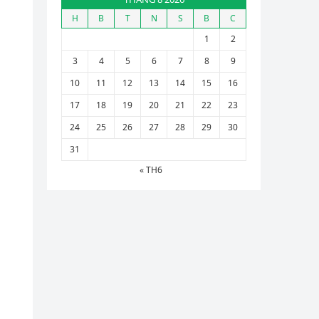
H
B
T
N
S
B
C
1
2
3
4
5
6
7
8
9
10
11
12
13
14
15
16
17
18
19
20
21
22
23
24
25
26
27
28
29
30
31
« TH6