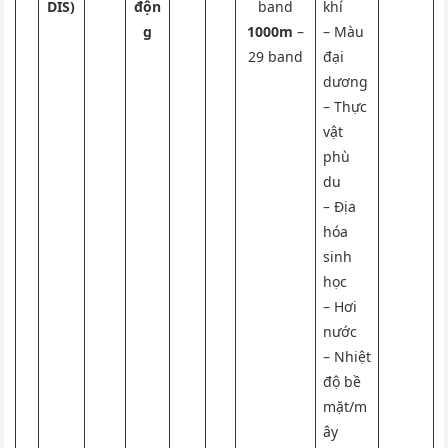
DIS)
độn
band
khí
g
1000m
–
– Màu
29 band
đại
dương
– Thực
vật
phù
du
– Địa
hóa
sinh
học
– Hơi
nước
– Nhiệt
độ bề
mặt/m
ây