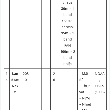
cirrus
30m
– 1
band
coastal
aerosol
15m
– 1
band
PAN
100m
– 2
band
nhiệt
1
Lan
203
2
– Mặt
NOAA
4
dsat
0
6
đất
,
Nex
– Thực
USGS
t
vật
(1998)
– NDVI
– Nhiệt