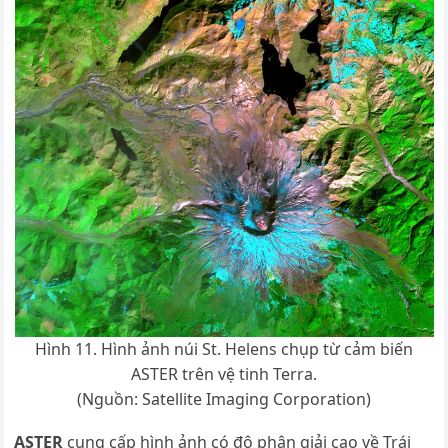
Hình 11. Hình ảnh núi St. Helens chụp từ cảm biến
ASTER trên vệ tinh Terra.
(Nguồn: Satellite Imaging Corporation)
ASTER
cung cấp hình ảnh có độ phân giải cao về Trái