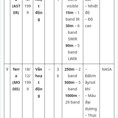
(AST
199
t
visible
– Nhiệt
ER)
9
độn
15m
– 1
độ
g
band IR
– Độ
30m
– 6
cao
band
SWIR
90m
– 5
band
LWIR
9
Terr
18/
Vẫn
–
3
250m
– 2
–
NASA
a
12/
hoạ
6
band
Đất/m
(MO
199
t
500m
– 5
ây/sol
DIS)
9
độn
band
khí
g
1000m
–
– Màu
29 band
đại
dương
– Thực