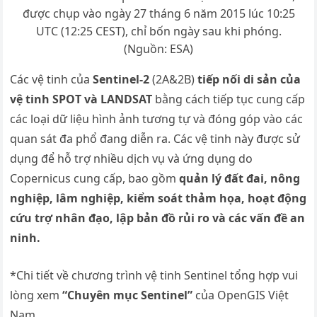
được chụp vào ngày 27 tháng 6 năm 2015 lúc 10:25
UTC (12:25 CEST), chỉ bốn ngày sau khi phóng.
(Nguồn: ESA)
Các vệ tinh của
Sentinel-2
(2A&2B)
tiếp nối di sản của
vệ tinh SPOT và LANDSAT
bằng cách tiếp tục cung cấp
các loại dữ liệu hình ảnh tương tự và đóng góp vào các
quan sát đa phổ đang diễn ra. Các vệ tinh này được sử
dụng để hỗ trợ nhiều dịch vụ và ứng dụng do
Copernicus cung cấp, bao gồm
quản lý đất đai, nông
nghiệp, lâm nghiệp, kiểm soát thảm họa, hoạt động
cứu trợ nhân đạo, lập bản đồ rủi ro và các vấn đề an
ninh.
*Chi tiết về chương trình vệ tinh Sentinel tổng hợp vui
lòng xem
“Chuyên mục Sentinel”
của OpenGIS Việt
Nam.