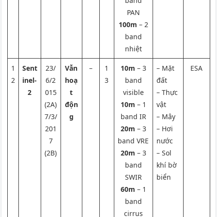
band
PAN
100m
– 2
band
nhiệt
1
Sent
23/
Vẫn
–
1
10m
– 3
– Mặt
ESA
2
inel-
6/2
hoạ
3
band
đất
2
015
t
visible
– Thực
(2A)
độn
10m
– 1
vật
7/3/
g
band IR
– Mây
201
20m
– 3
– Hơi
7
band VRE
nước
(2B)
20m
– 3
– Sol
band
khí bờ
SWIR
biển
60m
– 1
band
cirrus