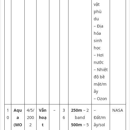
vật
phù
du
– Địa
hóa
sinh
học
– Hơi
nước
– Nhiệt
độ bề
mặt/m
ây
– Ozon
1
Aqu
4/5/
Vẫn
–
3
250m
– 2
–
NASA
0
a
200
hoạ
6
band
Đất/m
(MO
2
t
500m
– 5
ây/sol