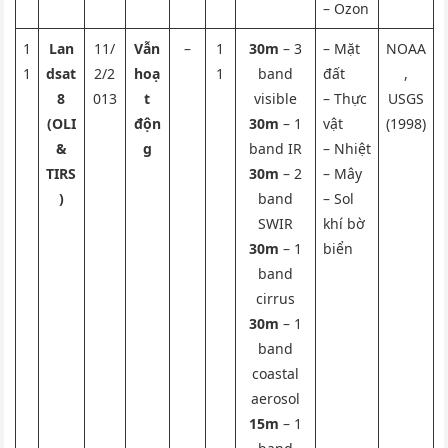
– Ozon
1
Lan
11/
Vẫn
–
1
30m
– 3
– Mặt
NOAA
1
dsat
2/2
hoạ
1
band
đất
,
8
013
t
visible
– Thực
USGS
(OLI
độn
30m
– 1
vật
(1998)
&
g
band IR
– Nhiệt
TIRS
30m
– 2
– Mây
)
band
– Sol
SWIR
khí bờ
30m
– 1
biển
band
cirrus
30m
– 1
band
coastal
aerosol
15m
– 1