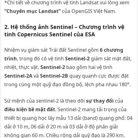
*Chi tiết về chương trình vệ tinh Landsat vui lòng xem
“Chuyên mục Landsat”
của OpenGIS Việt Nam.
2. Hệ thống ảnh Sentinel – Chương trình vệ
tinh Copernicus Sentinel của ESA
Nhiệm vụ giám sát Trái đất Sentinel gồm
6 chương
trình
, trong đó có vệ tinh
Sentinel-2
giám sát mặt đất,
nhiệt, thực vật.
Sentinel-2
bao gồm hai vệ tinh
Sentinel-2A
và
Sentinel-2B
quay quanh cực được đặt
trong cùng một quỹ đạo đồng bộ, lệch pha nhau 180°.
Sứ mệnh của sentinel-2 là theo dõi
sự thay đổi
của
điều kiện bề mặt đất
. Sentinel-2 mang tải trọng của
thiết bị quang học lấy mẫu 13 dải (band) quang phổ: 04
dải ở 10 m, 06 dải ở 20 m và 03 dải ở độ phân giải
không gian 60 m. Chiều rộng dải quỹ đạo là 290 km.