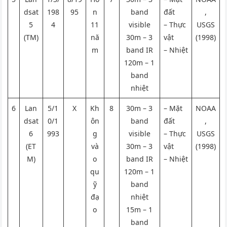
dsat
198
95
n
band
đất
,
5
4
11
visible
– Thực
USGS
(TM)
nă
30m – 3
vật
(1998)
m
band IR
– Nhiệt
120m – 1
band
nhiệt
6
Lan
5/1
X
Kh
8
30m – 3
– Mặt
NOAA
dsat
0/1
ôn
band
đất
,
6
993
g
visible
– Thực
USGS
(ET
và
30m – 3
vật
(1998)
M)
o
band IR
– Nhiệt
qu
120m – 1
ỹ
band
đạ
nhiệt
o
15m – 1
band