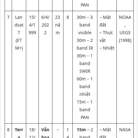
PAN
7
Lan
15/
6/4/
23
8
30m – 3
– Mặt
NOAA
dsat
4/1
202
nă
band
đất
,
7
999
2
m
visible
– Thực
USGS
(ET
30m – 2
vật
(1998)
M+)
band IR
– Nhiệt
30m – 1
band
SWIR
60m – 1
band
nhiệt
15m – 1
band
PAN
8
Terr
18/
Vẫn
–
1
15m
– 2
– Mặt
NASA
a
12/
hoạ
4
band
đất