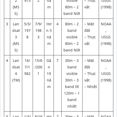
2
975
2
nă
visible
– Thực
USGS
(MS
m
80m – 2
vật
(1998)
S)
band NIR
3
Lan
5/3/
7/9/
Hơ
4
80m – 2
– Mặt
NOAA
dsat
197
198
n 5
band
đất
,
3
8
3
nă
visible
– Thực
USGS
(MS
m
80m – 2
vật
(1998)
S)
band NIR
4
Lan
16/
15/6
Gầ
7
30m – 3
– Mặt
NOAA
dsat
7/1
/200
n
band
đất
,
4
982
1
19
visible
– Thực
USGS
(TM)
nă
30m – 3
vật
(1998)
m
band IR
– Nhiệt
120m – 1
band
nhiệt
5
Lan
1/3/
8/19
Hơ
7
30m – 3
– Mặt
NOAA