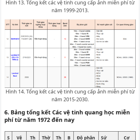
Hình 13. Tổng kết các vệ tinh cung cấp ảnh miễn phí từ
năm 1999-2013.
Hình 14. Tổng kết các vệ tinh cung cấp ảnh miễn phí từ
năm 2015-2030.
6. Bảng tổng kết Các vệ tinh quang học miễn
phí từ năm 1972 đến nay
S
Vệ
Th
Thờ
Th
B
Độ phân
Sứ
Cơ