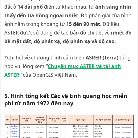
đất ở
14 dải phổ
điện từ khác nhau, từ
ánh sáng nhìn
thấy đến tia hồng ngoại nhiệt
. Độ phân giải của hình
ảnh nằm trong khoảng từ
15 đến 90 mét
. Dữ liệu
ASTER được sử dụng để tạo bản đồ chi tiết về
nhiệt độ
bề mặt đất, độ phát xạ, độ phản xạ và độ cao
.
*Chi tiết về chương trình cảm biến
ASRER (Terra)
tổng
hợp vui lòng xem
“
Chuyên mục ASTER và tải ảnh
ASTER
“
của OpenGIS Việt Nam.
5. Hình tổng kết Các vệ tinh quang học miễn
phí từ năm 1972 đến nay