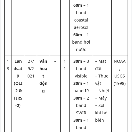
60m
– 1
band
coastal
aerosol
60m
– 1
band hơi
nước
1
Lan
27/
Vẫn
–
1
30m
– 3
– Mặt
NOAA
3
dsat
9/2
hoạ
1
band
đất
,
9
021
t
visible
– Thực
USGS
(OLI
độn
30m
– 1
vật
(1998)
-2 &
g
band IR
– Nhiệt
TIRS
30m
– 2
– Mây
-2)
band
– Sol
SWIR
khí bờ
30m
– 1
biển
band