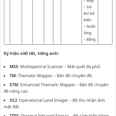
– Mây
– Sol
khí bờ
biển
– Nước
lỏng
– Băng
Ký hiệu viết tắt, tiếng anh:
MSS
: Multispectral Scanner – Mát quét đa phổ.
TM
: Thematic Mapper – Bản đồ chuyên đề.
ETM
: Enhanced Thematic Mapper – Bản đồ chuyên
đề nâng cao.
OLI
: Operational Land Imager – Bộ thu nhận ảnh
mặt đất.
TIRS
: Thermal Infrared Sensor – Bộ cảm biến hồng